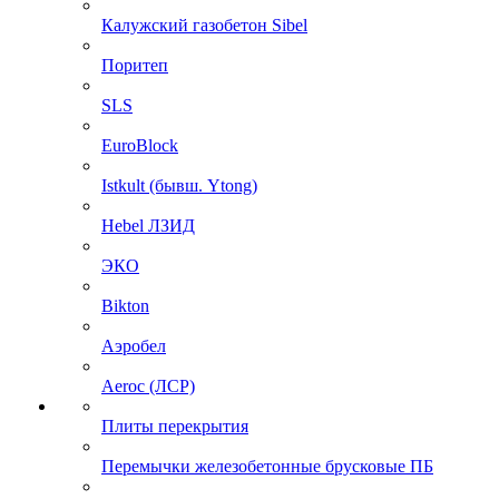
Калужский газобетон Sibel
Поритеп
SLS
EuroBlock
Istkult (бывш. Ytong)
Hebel ЛЗИД
ЭКО
Bikton
Аэробел
Aeroc (ЛСР)
Плиты перекрытия
Перемычки железобетонные брусковые ПБ