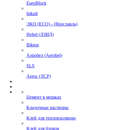
EuroBlock
Istkult
ЭКО (ECO) - (Ярославль)
Hebel (ЛЗИД)
Bikton
Аэробел (Aerobel)
SLS
Aeroc (ЛСР)
Цемент в мешках
Кладочные растворы
Клей для теплоизоляции
Клей для блоков