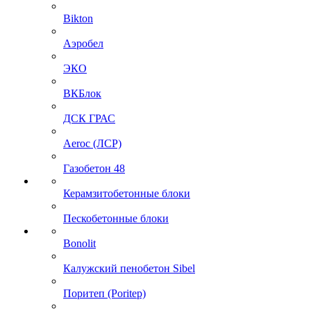
Bikton
Аэробел
ЭКО
ВКБлок
ДСК ГРАС
Aeroc (ЛСР)
Газобетон 48
Керамзитобетонные блоки
Пескобетонные блоки
Bonolit
Калужский пенобетон Sibel
Поритеп (Poritep)