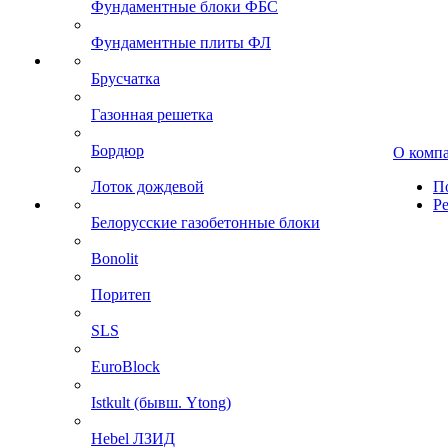
Фундаментные блоки ФБС
Фундаментные плиты ФЛ
Брусчатка
Газонная решетка
Бордюр
О комп
Лоток дождевой
П
Р
Белорусские газобетонные блоки
Bonolit
Поритеп
SLS
EuroBlock
Istkult (бывш. Ytong)
Hebel ЛЗИД