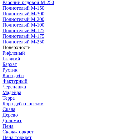
Рабочий рядовой М-250
Полнотелый М-150
Полнотелый М-300
Полнотелый М-200
Полнотелый М-100
Полнотелый М-125
Полнотелый М-175
Полнотелый М-250
Поверхность:
Рифленый
Гладкий
Бархат
Рустик
Кора дуба
Фактурный
Черепашка
Мадейра
Терра
Кора дуба с песком
Скала
Дерево
Доломит
Пена
Скала-торкрет
Пена-торкрет