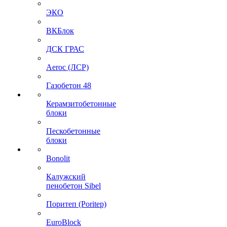
ЭКО
ВКБлок
ДСК ГРАС
Aeroc (ЛСР)
Газобетон 48
Керамзитобетонные
блоки
Пескобетонные
блоки
Bonolit
Калужский
пенобетон Sibel
Поритеп (Poritep)
EuroBlock