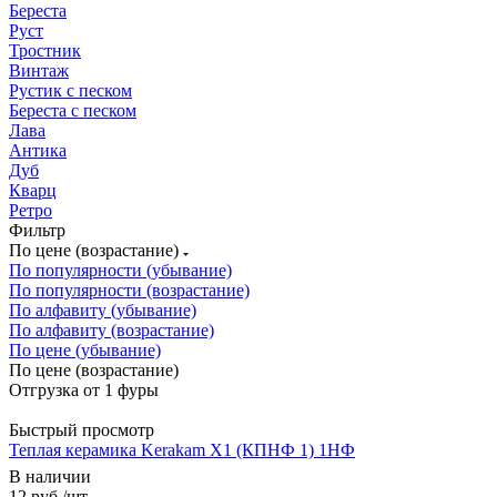
Береста
Руст
Тростник
Винтаж
Рустик с песком
Береста с песком
Лава
Антика
Дуб
Кварц
Ретро
Фильтр
По цене (возрастание)
По популярности (убывание)
По популярности (возрастание)
По алфавиту (убывание)
По алфавиту (возрастание)
По цене (убывание)
По цене (возрастание)
Быстрый просмотр
Теплая керамика Kerakam X1 (КПНФ 1) 1НФ
В наличии
12
руб.
/шт