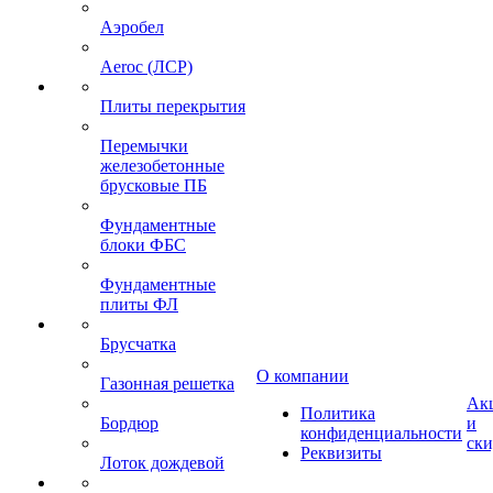
Аэробел
Aeroc (ЛСР)
Плиты перекрытия
Перемычки
железобетонные
брусковые ПБ
Фундаментные
блоки ФБС
Фундаментные
плиты ФЛ
Брусчатка
О компании
Газонная решетка
Ак
Политика
Бордюр
и
конфиденциальности
ск
Реквизиты
Лоток дождевой