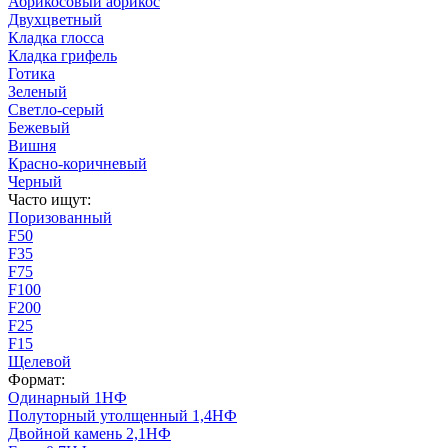
Абрикосовый абрикос
Двухцветный
Кладка глосса
Кладка грифель
Готика
Зеленый
Светло-серый
Бежевый
Вишня
Красно-коричневый
Черный
Часто ищут:
Поризованный
F50
F35
F75
F100
F200
F25
F15
Щелевой
Формат:
Одинарный 1НФ
Полуторный утолщенный 1,4НФ
Двойной камень 2,1НФ