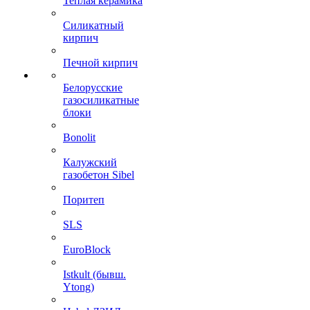
Теплая керамика
Силикатный
кирпич
Печной кирпич
Белорусские
газосиликатные
блоки
Bonolit
Калужский
газобетон Sibel
Поритеп
SLS
EuroBlock
Istkult (бывш.
Ytong)