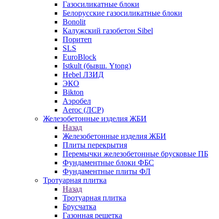
Газосиликатные блоки
Белорусские газосиликатные блоки
Bonolit
Калужский газобетон Sibel
Поритеп
SLS
EuroBlock
Istkult (бывш. Ytong)
Hebel ЛЗИД
ЭКО
Bikton
Аэробел
Aeroc (ЛСР)
Железобетонные изделия ЖБИ
Назад
Железобетонные изделия ЖБИ
Плиты перекрытия
Перемычки железобетонные брусковые ПБ
Фундаментные блоки ФБС
Фундаментные плиты ФЛ
Тротуарная плитка
Назад
Тротуарная плитка
Брусчатка
Газонная решетка