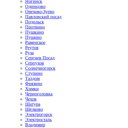
Ногинск
Одинцово
Орехово-Зуево
Павловский посад
Подольск
Протвино
Пушкино
Пущино
Раменское
Реутов
Руза
Сергиев Посад
Серпухов
Солнечногорск
Ступино
Талдом
Фрязино
Химки
Черноголовка
Чехов
Шатура
Щёлково
Электрогорск
Электросталь
Владимир