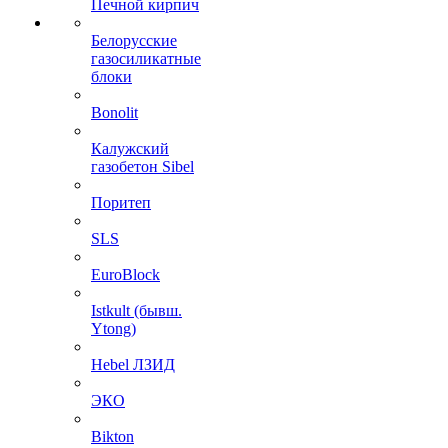
Печной кирпич
Белорусские
газосиликатные
блоки
Bonolit
Калужский
газобетон Sibel
Поритеп
SLS
EuroBlock
Istkult (бывш.
Ytong)
Hebel ЛЗИД
ЭКО
Bikton