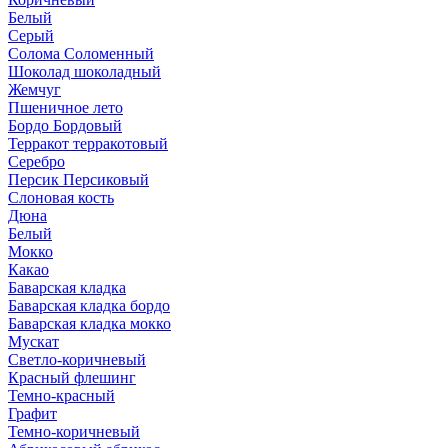
Белый
Серый
Солома Соломенный
Шоколад шоколадный
Жемчуг
Пшеничное лето
Бордо Бордовый
Терракот терракотовый
Серебро
Персик Персиковый
Слоновая кость
Дюна
Белый
Мокко
Какао
Баварская кладка
Баварская кладка бордо
Баварская кладка мокко
Мускат
Светло-коричневый
Красный флешинг
Темно-красный
Графит
Темно-коричневый