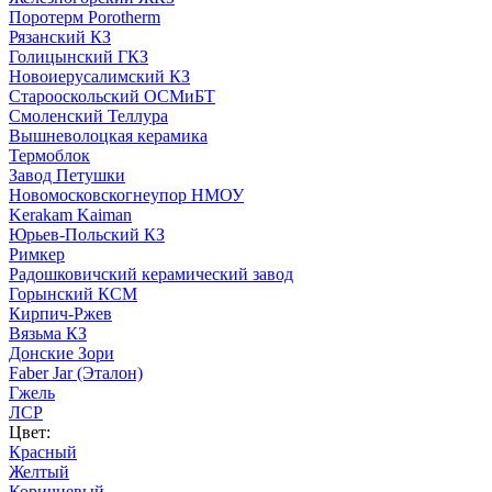
Поротерм Porotherm
Рязанский КЗ
Голицынский ГКЗ
Новоиерусалимский КЗ
Старооскольский ОСМиБТ
Смоленский Теллура
Вышневолоцкая керамика
Термоблок
Завод Петушки
Новомосковскогнеупор НМОУ
Kerakam Kaiman
Юрьев-Польский КЗ
Римкер
Радошковичский керамический завод
Горынский КСМ
Кирпич-Ржев
Вязьма КЗ
Донские Зори
Faber Jar (Эталон)
Гжель
ЛСР
Цвет:
Красный
Желтый
Коричневый