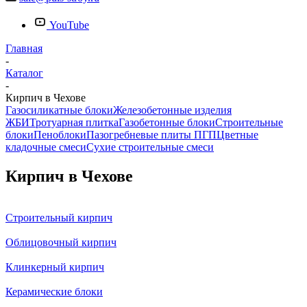
YouTube
Главная
-
Каталог
-
Кирпич в Чехове
Газосиликатные блоки
Железобетонные изделия
ЖБИ
Тротуарная плитка
Газобетонные блоки
Строительные
блоки
Пеноблоки
Пазогребневые плиты ПГП
Цветные
кладочные смеси
Сухие строительные смеси
Кирпич в Чехове
Строительный кирпич
Облицовочный кирпич
Клинкерный кирпич
Керамические блоки