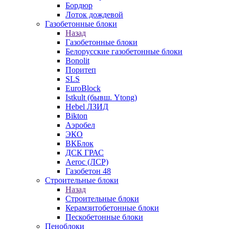
Бордюр
Лоток дождевой
Газобетонные блоки
Назад
Газобетонные блоки
Белорусские газобетонные блоки
Bonolit
Поритеп
SLS
EuroBlock
Istkult (бывш. Ytong)
Hebel ЛЗИД
Bikton
Аэробел
ЭКО
ВКБлок
ДСК ГРАС
Aeroc (ЛСР)
Газобетон 48
Строительные блоки
Назад
Строительные блоки
Керамзитобетонные блоки
Пескобетонные блоки
Пеноблоки