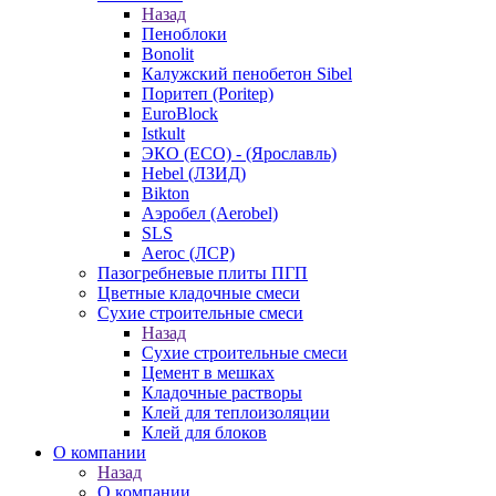
Назад
Пеноблоки
Bonolit
Калужский пенобетон Sibel
Поритеп (Poritep)
EuroBlock
Istkult
ЭКО (ECO) - (Ярославль)
Hebel (ЛЗИД)
Bikton
Аэробел (Aerobel)
SLS
Aeroc (ЛСР)
Пазогребневые плиты ПГП
Цветные кладочные смеси
Сухие строительные смеси
Назад
Сухие строительные смеси
Цемент в мешках
Кладочные растворы
Клей для теплоизоляции
Клей для блоков
О компании
Назад
О компании