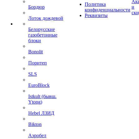
Ак
Политика
Бордюр
и
конфиденциальности
ск
Реквизиты
Лоток дождевой
Белорусские
газобетонные
блоки
Bonolit
Поритеп
SLS
EuroBlock
Istkult (бывш.
Ytong)
Hebel ЛЗИД
Bikton
Аэробел