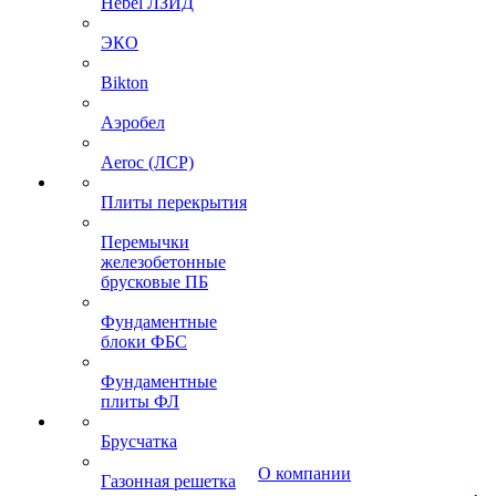
Hebel ЛЗИД
ЭКО
Bikton
Аэробел
Aeroc (ЛСР)
Плиты перекрытия
Перемычки
железобетонные
брусковые ПБ
Фундаментные
блоки ФБС
Фундаментные
плиты ФЛ
Брусчатка
О компании
Газонная решетка