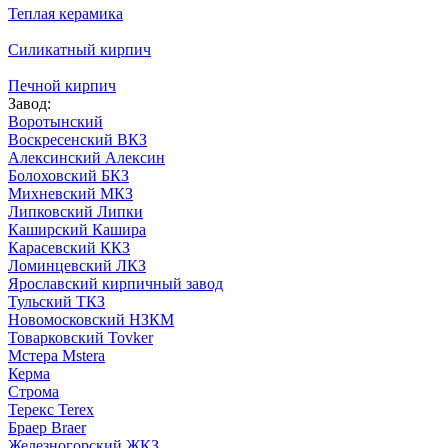
Теплая керамика
Силикатный кирпич
Печной кирпич
Завод:
Воротынский
Воскресенский ВКЗ
Алексинский Алексин
Болоховский БКЗ
Михневский МКЗ
Липковский Липки
Каширский Кашира
Карасевский ККЗ
Ломинцевский ЛКЗ
Ярославский кирпичный завод
Тульский ТКЗ
Новомосковский НЗКМ
Товарковский Tovker
Мстера Mstera
Керма
Строма
Терекс Terex
Браер Braer
Железногорский ЖКЗ