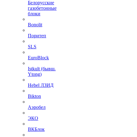
Белорусские
газобетонные
блоки
Bonolit
Поритеп
SLS
EuroBlock
Istkult (бывш.
Ytong)
Hebel ЛЗИД
Bikton
Аэробел
ЭКО
ВКБлок