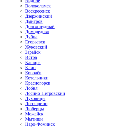
Видное
Волоколамск
Воскресенск
Дзержинский
Дмитров
Долгопрудный
Домодедово
Дубна
Егорьевск
Жуковский
Зарайск
Истра
Кашира
Клин
Королёв
Котельники
Красногорск
Лобня
Лосино-Петровский
Луховицы
Лыткарино
Люберцы
Можайск
Мытищи
Наро-Фоминск