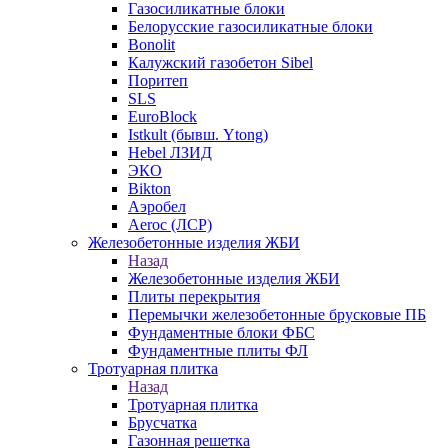
Газосиликатные блоки
Белорусские газосиликатные блоки
Bonolit
Калужский газобетон Sibel
Поритеп
SLS
EuroBlock
Istkult (бывш. Ytong)
Hebel ЛЗИД
ЭКО
Bikton
Аэробел
Aeroc (ЛСР)
Железобетонные изделия ЖБИ
Назад
Железобетонные изделия ЖБИ
Плиты перекрытия
Перемычки железобетонные брусковые ПБ
Фундаментные блоки ФБС
Фундаментные плиты ФЛ
Тротуарная плитка
Назад
Тротуарная плитка
Брусчатка
Газонная решетка