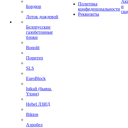
Ак
Политика
Бордюр
и
конфиденциальности
ск
Реквизиты
Лоток дождевой
Белорусские
газобетонные
блоки
Bonolit
Поритеп
SLS
EuroBlock
Istkult (бывш.
Ytong)
Hebel ЛЗИД
Bikton
Аэробел