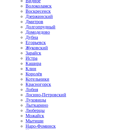
Видное
Волоколамск
Воскресенск
Дзержинский
Дмитров
Долгопрудный
Домодедово
Дубна
Егорьевск
Жуковский
Зарайск
Истра
Кашира
Клин
Королёв
Котельники
Красногорск
Лобня
Лосино-Петровский
Луховицы
Лыткарино
Люберцы
Можайск
Мытищи
Наро-Фоминск