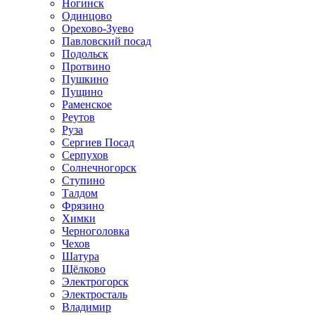
Ногинск
Одинцово
Орехово-Зуево
Павловский посад
Подольск
Протвино
Пушкино
Пущино
Раменское
Реутов
Руза
Сергиев Посад
Серпухов
Солнечногорск
Ступино
Талдом
Фрязино
Химки
Черноголовка
Чехов
Шатура
Щёлково
Электрогорск
Электросталь
Владимир