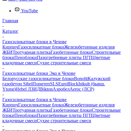
YouTube
Главная
-
Каталог
-
Газосиликатные блоки в Чехове
Кирпич
Газосиликатные блоки
Железобетонные изделия
ЖБИ
Тротуарная плитка
Газобетонные блоки
Строительные
блоки
Пеноблоки
Пазогребневые плиты ПГП
Цветные
кладочные смеси
Сухие строительные смеси
-
Газосиликатные блоки Эко в Чехове
Белорусские газосиликатные блоки
Bonolit
Калужский
газобетон Sibel
Поритеп
SLS
EuroBlock
Istkult (бывш.
Ytong)
Hebel ЛЗИД
Bikton
Аэробел
Aeroc (ЛСР)
-
Газосиликатные блоки в Чехове
Кирпич
Газосиликатные блоки
Железобетонные изделия
ЖБИ
Тротуарная плитка
Газобетонные блоки
Строительные
блоки
Пеноблоки
Пазогребневые плиты ПГП
Цветные
кладочные смеси
Сухие строительные смеси
-