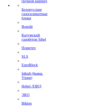
Печной кирпич
Белорусские
газосиликатные
блоки
Bonolit
Калужский
газобетон Sibel
Поритеп
SLS
EuroBlock
Istkult (бывш.
Ytong)
Hebel ЛЗИД
ЭКО
Bikton