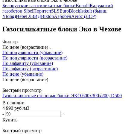
Газосиликатные блоки Эко в Чехове
Белорусские газосиликатные блоки
Bonolit
Калужский
газобетон Sibel
Поритеп
SLS
EuroBlock
Istkult (бывш.
Ytong)
Hebel ЛЗИД
Bikton
Аэробел
Aeroc (ЛСР)
Газосиликатные блоки Эко в Чехове
Фильтр
По цене (возрастание)
По популярности (убывание)
По популярности (возрастание)
По алфавиту (убывание)
По алфавиту (возрастание)
По цене (убывание)
По цене (возрастание)
Быстрый просмотр
Газосиликатные стеновые блоки ЭКО 600x300x200, D500
В наличии
4 990
руб.
/м3
-
+
Купить
Быстрый просмотр