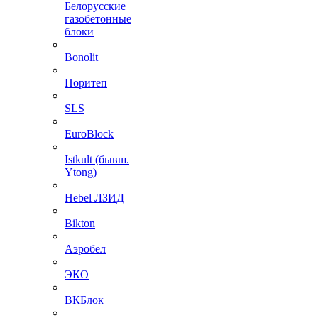
Белорусские
газобетонные
блоки
Bonolit
Поритеп
SLS
EuroBlock
Istkult (бывш.
Ytong)
Hebel ЛЗИД
Bikton
Аэробел
ЭКО
ВКБлок