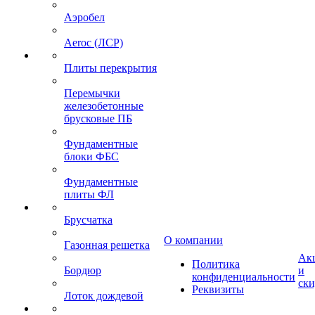
Аэробел
Aeroc (ЛСР)
Плиты перекрытия
Перемычки
железобетонные
брусковые ПБ
Фундаментные
блоки ФБС
Фундаментные
плиты ФЛ
Брусчатка
О компании
Газонная решетка
Ак
Политика
Бордюр
и
конфиденциальности
ск
Реквизиты
Лоток дождевой