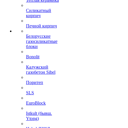
Теплая керамика
Силикатный
кирпич
Печной кирпич
Белорусские
газосиликатные
блоки
Bonolit
Калужский
газобетон Sibel
Поритеп
SLS
EuroBlock
Istkult (бывш.
Ytong)