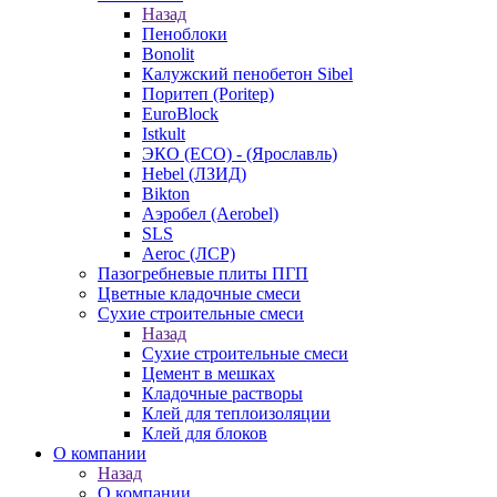
Назад
Пеноблоки
Bonolit
Калужский пенобетон Sibel
Поритеп (Poritep)
EuroBlock
Istkult
ЭКО (ECO) - (Ярославль)
Hebel (ЛЗИД)
Bikton
Аэробел (Aerobel)
SLS
Aeroc (ЛСР)
Пазогребневые плиты ПГП
Цветные кладочные смеси
Сухие строительные смеси
Назад
Сухие строительные смеси
Цемент в мешках
Кладочные растворы
Клей для теплоизоляции
Клей для блоков
О компании
Назад
О компании