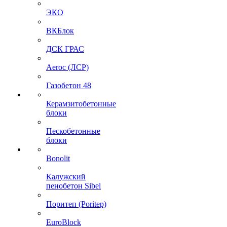
ЭКО
ВКБлок
ДСК ГРАС
Aeroc (ЛСР)
Газобетон 48
Керамзитобетонные
блоки
Пескобетонные
блоки
Bonolit
Калужский
пенобетон Sibel
Поритеп (Poritep)
EuroBlock