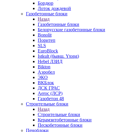
Бордюр
Лоток дождевой
Газобетонные блоки
Назад
Газобетонные блоки
Белорусские газобетонные блоки
Bonolit
Поритеп
SLS
EuroBlock
Istkult (бывш. Ytong)
Hebel ЛЗИД
Bikton
Аэробел
ЭКО
ВКБлок
ДСК ГРАС
Aeroc (ЛСР)
Газобетон 48
Строительные блоки
Назад
Строительные блоки
Керамзитобетонные блоки
Пескобетонные блоки
Пеноблоки