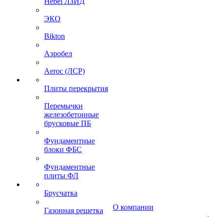
Hebel ЛЗИД
ЭКО
Bikton
Аэробел
Aeroc (ЛСР)
Плиты перекрытия
Перемычки
железобетонные
брусковые ПБ
Фундаментные
блоки ФБС
Фундаментные
плиты ФЛ
Брусчатка
О компании
Газонная решетка